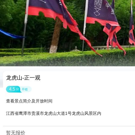
龙虎山-正一观
4.5
分
不错
查看景点简介及开放时间
江西省鹰潭市贵溪市龙虎山大道1号龙虎山风景区内
暂无报价