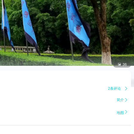

36
2条评论

简介


地图