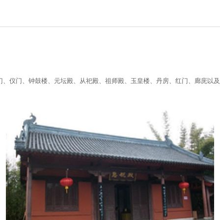
门、仪门、钟鼓楼、元坛殿、从祀殿、祖师殿、玉皇楼、丹房、红门、廊庑以及