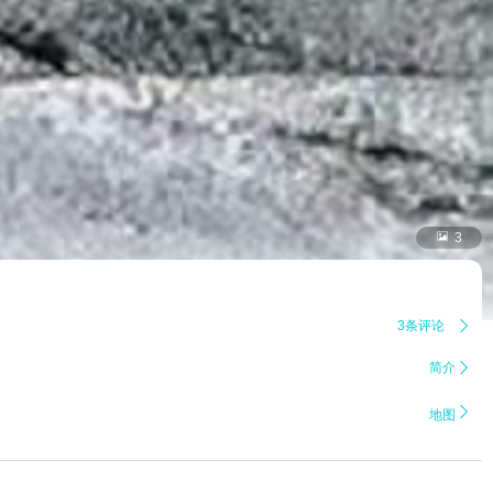

3
3条评论

简介


地图