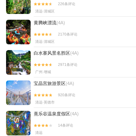
226条评论


清远·清城区
黄腾峡漂流
(4A)
2170条评论


清远·清城区
白水寨风景名胜区
(4A)
2971条评论


广州·增城
宝晶宫旅游景区
(4A)
920条评论


清远·英德市
熹乐谷温泉度假区
(4A)
14条评论


清远