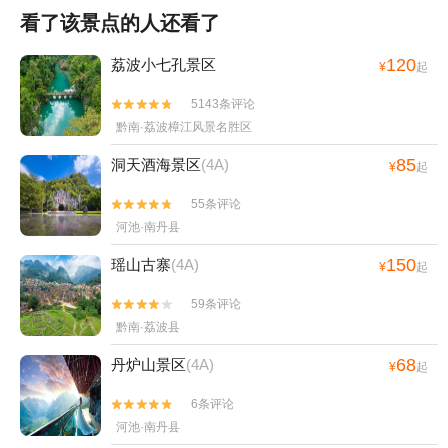
看了该景点的人还看了
120
荔波小七孔景区
¥
起
5143条评论


黔南·荔波樟江风景名胜区
85
洞天酒海景区
(4A)
¥
起
55条评论


河池·南丹县
150
瑶山古寨
(4A)
¥
起
59条评论


黔南·荔波县
68
丹炉山景区
(4A)
¥
起
6条评论


河池·南丹县