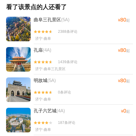
看了该景点的人还看了
80
曲阜三孔景区
(5A)
¥
起
2388条评论


济宁·曲阜
80
孔庙
(4A)
¥
起
1439条评论


济宁·曲阜三孔景区
80
明故城
(5A)
¥
起
0条评论


济宁·曲阜
0
孔子六艺城
(4A)
¥
起
187条评论


济宁·曲阜