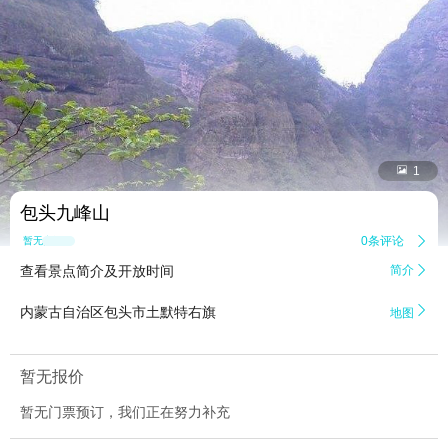


1
包头九峰山
0条评论

暂无点评
查看景点简介及开放时间
简介


内蒙古自治区包头市土默特右旗
地图
暂无报价
暂无门票预订，我们正在努力补充