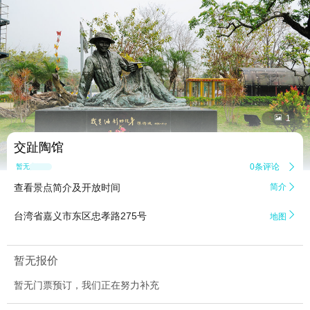


1
交趾陶馆
0条评论

暂无点评
查看景点简介及开放时间
简介


台湾省嘉义市东区忠孝路275号
地图
暂无报价
暂无门票预订，我们正在努力补充