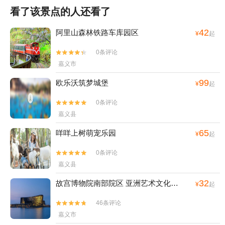
看了该景点的人还看了
42
阿里山森林铁路车库园区
¥
起
0条评论


嘉义市
99
欧乐沃筑梦城堡
¥
起
0条评论


嘉义县
65
咩咩上树萌宠乐园
¥
起
0条评论


嘉义县
32
故宫博物院南部院区 亚洲艺术文化博物馆
¥
起
46条评论


嘉义市