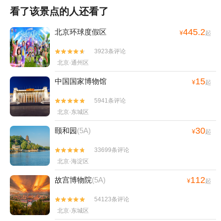
看了该景点的人还看了
445.2
北京环球度假区
¥
起
3923条评论


北京·通州区
15
中国国家博物馆
¥
起
5941条评论


北京·东城区
30
颐和园
(5A)
¥
起
33699条评论


北京·海淀区
112
故宫博物院
(5A)
¥
起
54123条评论


北京·东城区