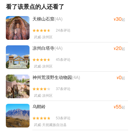
看了该景点的人还看了
30
天梯山石窟
(4A)
¥
起
24条评论


武威·凉州区
20
凉州白塔寺
(4A)
¥
起
45条评论


武威·凉州区
0
神州荒漠野生动物园
(4A)
¥
起
37条评论


武威·凉州区
55
乌鞘岭
¥
起
53条评论


武威·天祝藏族自治县