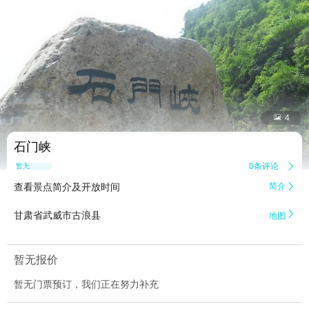


4
石门峡
0条评论

暂无点评
查看景点简介及开放时间
简介


甘肃省武威市古浪县
地图
暂无报价
暂无门票预订，我们正在努力补充