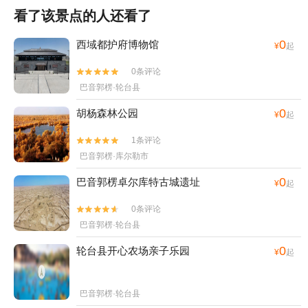
看了该景点的人还看了
0
西域都护府博物馆
¥
起
0条评论


巴音郭楞·轮台县
0
胡杨森林公园
¥
起
1条评论


巴音郭楞·库尔勒市
0
巴音郭楞卓尔库特古城遗址
¥
起
0条评论


巴音郭楞·轮台县
0
轮台县开心农场亲子乐园
¥
起
巴音郭楞·轮台县