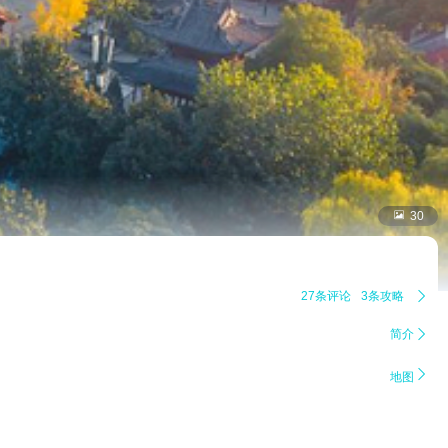

30
27条评论
3条攻略

简介


地图