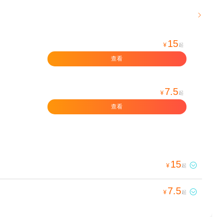

15
¥
起
查看
7.5
¥
起
查看
15

¥
起
7.5

¥
起