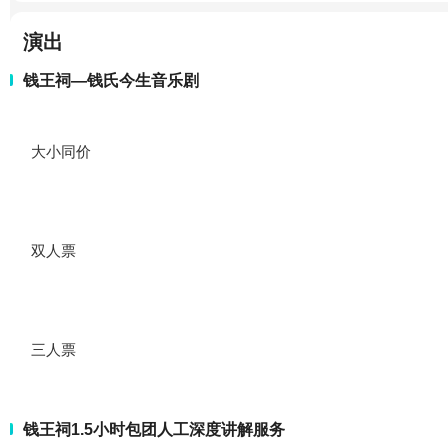
演出
钱王祠—钱氏今生音乐剧
大小同价
双人票
三人票
钱王祠1.5小时包团人工深度讲解服务