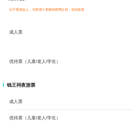
位于西湖边上，与西湖十景柳浪闻莺比邻；
优待政策
成人票
优待票（儿童/老人/学生）
钱王祠夜游票
成人票
优待票（儿童/老人/学生）