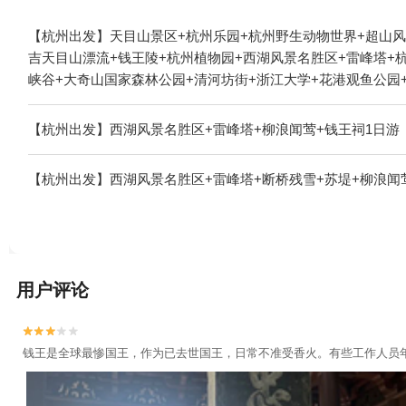
【杭州出发】天目山景区+杭州乐园+杭州野生动物世界+超山风
吉天目山漂流+钱王陵+杭州植物园+西湖风景名胜区+雷峰塔+
峡谷+大奇山国家森林公园+清河坊街+浙江大学+花港观鱼公园
遗址公园+京杭大运河杭州景区+《西湖之夜》演出+九溪十八涧
山万松岭滑雪场+七里扬帆+杭州花圃+浙西三峡+杭州体育馆+
【杭州出发】西湖风景名胜区+雷峰塔+柳浪闻莺+钱王祠1日游
餐+临安大明山大自然农家乐+天目山野味馆+天目山上海之家+
园+杭州图书馆+西湖文化广场+纳米租车（杭州）+西湖游船+
【杭州出发】西湖风景名胜区+雷峰塔+断桥残雪+苏堤+柳浪闻
寺+宝石山造像+临安天目花海+三潭印月花港观鱼码头+杭州宋
+西溪空中揽胜氦气球+杭州长乔吉泡泡乐园+良渚博物院+青芝
乐园+严州古城景区+杭州长乔亲子乐园+杭州乐活岛+西湖外事
老虎岭遗址+西溪艺得美术馆+杭州灵山景区+灵隐飞来峰-凉亭
文化遗产馆+钱王陵园+飞来峰造像+西天目山风景区+西溪湿地董湾
用户评论
假村+宫宴+天子地山野乐园-天空之镜1日游


钱王是全球最惨国王，作为已去世国王，日常不准受香火。有些工作人员