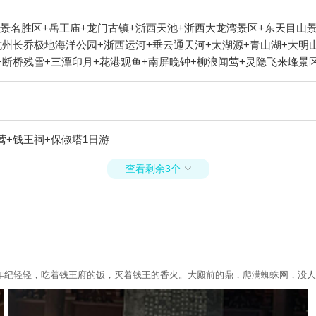
景名胜区+岳王庙+龙门古镇+浙西天池+浙西大龙湾景区+东天目山景
杭州长乔极地海洋公园+浙西运河+垂云通天河+太湖源+青山湖+大明
+断桥残雪+三潭印月+花港观鱼+南屏晚钟+柳浪闻莺+灵隐飞来峰景
+西溪3D奇幻艺术馆+天目山月亮湾漂流+杭州博物馆+西湖音乐喷泉
浙西大草原+杭州酒家+杭州剧院+钱王祠+西溪草堂+临安碧雪湖山庄
杭州大剧院+西溪湿地印象摇橹船+龙井茶室+西溪庄园+瑶琳国家森林
临安火星兔+大奇山疯狂森林主题乐园+西溪天堂商业街+天目山大树王
莺+钱王祠+保俶塔1日游
城+西溪湿地洪园+杭州樱花园+杭州宝寿山景区+西溪湿地高庄+杭州
坞+浙江省人民大会堂+浙江大学之江校区+西溪森林温泉度假村+杭州
查看剩余3个

游船+OMG心跳乐园+浙江美术馆+三渡鹿营户外营地+浙江省科技馆
+西湖龙井茶+雷峰塔藕香居+西溪城市文化公园+浙江西湖美术馆+西
+叙宴(杭州滨江店)+三渡山地运动公园+马岭天观+上海 · 黑秀（h
年纪轻轻，吃着钱王府的饭，灭着钱王的香火。大殿前的鼎，爬满蜘蛛网，没人