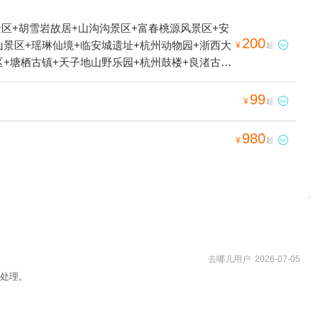
区+胡雪岩故居+山沟沟景区+富春桃源风景区+安
200
山景区+瑶琳仙境+临安城遗址+杭州动物园+浙西大

¥
起
区+塘栖古镇+天子地山野乐园+杭州鼓楼+良渚古城
+太子湾公园+西湖天地+西溪国家湿地公园+大明
+临安碧雪湖真人CS基地+临安圆正宾馆笋宴自助
99

¥
起
公园+猎鹰CS野战（西溪湿地）+临安水源水上乐
景区+花港公园+西湖天下景+杭州湘湖游船+灵隐
980

¥
起
西溪喜来登度假大酒店+杭州兰里景区+杭州X秀
西湖博物馆(总馆)+杭州孔庙+杭州西溪海狮主题
+飞来峰+大奇山魔幻乐园+良渚古城遗址水利系统
湖龙井山园+临安十门峡雪域谷温泉+浙江省非物质
ey show）丨小黑互动脱口秀+桐庐天子地景区度
去哪儿用户 2026-07-05
处理。