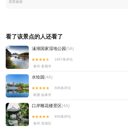
苏苏旅游
看了该景点的人还看了
溱湖国家湿地公园
(5A)
1667条评论


泰州·姜堰市
水绘园
(4A)
606条评论


南通·如皋市
口岸雕花楼景区
(4A)
840条评论


泰州·高港区