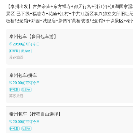
【泰州出发】古关帝庙+东方禅寺+都天行宫+引江河+溱湖国家湿
景区-已下线+福慧寺+花庙+江村+中共江浙区泰兴独立支部旧址纪
板桥纪念馆+乔园+城隍庙+新四军黄桥战役纪念馆+千垛景区+泰
河学政试院+凤城河风景区+口岸雕花楼景区+泰州碧桂园温泉+
河田园牧歌景区+乌巾荡水上乐园--已下线+云海湿地体育公园+
泰州包车【多日包车游】
育馆+泰州市金鹏游泳健身会所+万亩荷塘+兴化老街+香草湾薰衣
20:00前可订今日
城河画舫游船桃园码头+成家大司马府+乌巾荡湿地公园+秋雪湖花
不可退
无购物
乐田园+戚氏进士第+孙氏四方楼+蔚蓝星海洋动物王国(兴化吾悦
苏苏旅游
市博物馆+引江一秀·亲子乐园(峯游店)+泰州三河湾游乐园--已
泰州包车/拼车
20:00前可订今日
不可退
无购物
苏苏旅游
泰州包车【行程自由选择】
20:00前可订今日
不可退
无购物