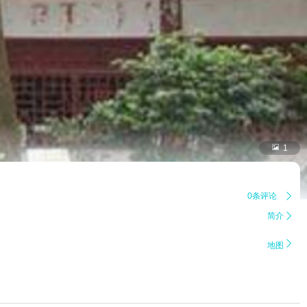

1
0条评论

简介


地图