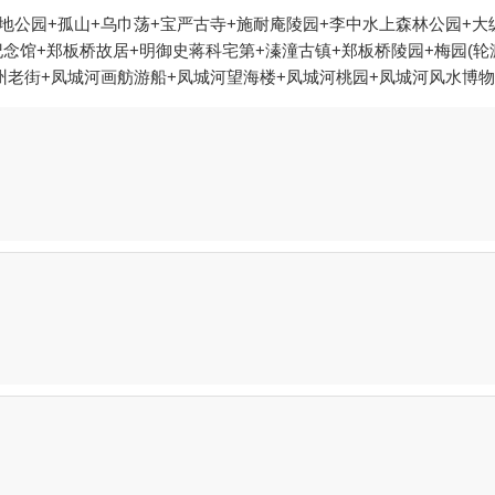
地公园+孤山+乌巾荡+宝严古寺+施耐庵陵园+李中水上森林公园+大
念馆+郑板桥故居+明御史蒋科宅第+溱潼古镇+郑板桥陵园+梅园(轮渡
州老街+凤城河画舫游船+凤城河望海楼+凤城河桃园+凤城河风水博物
凤城生态园+溱湖湿地农业生态园+古寿圣寺+泰州国际金陵大酒店烧烤
兴化桃花岛户外运动基地+拓展CS对抗红色旅游基地+溱湖绿岛度假村
草主题乐园+中华红枫园+秋雪湖欢乐世界+溱湖湾森林动物王国+泰
卉博览园+兴化县署+赵海仙洋楼+李园船厅+溱湖海昌海洋馆+秋雪湖
店)+欢跳蹦床馆（泰州万达店）+千垛景区--已下线+秋雪湖童话森林
下线+秋雪湖水世界+泰州市规划展示馆+溱湖绿洲度假村+兴化博物馆