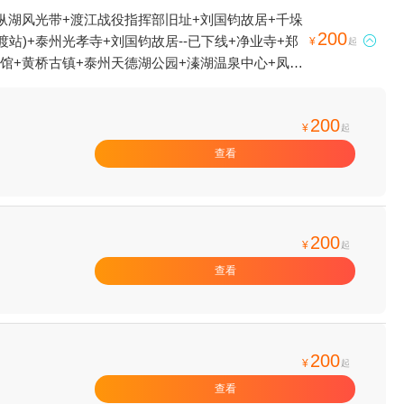
纵湖风光带+渡江战役指挥部旧址+刘国钧故居+千垛
200
站)+泰州光孝寺+刘国钧故居--已下线+净业寺+郑

¥
起
馆+黄桥古镇+泰州天德湖公园+溱湖温泉中心+凤城
自助+泰州希乐城+天水雅居溱湖度假村+泰州凤城
拓展训练基地+天德湖水世界+泰州大剧院+泰州市体
200
州梅兰芳纪念馆+泰州本地玩乐+乌巾荡柏兹温泉+凤
¥
起
蝴蝶大世界+千垛·文化汤(正日大厦店)+爱情海欢
查看
+泰州海军舰艇文化园+乌巾荡乐园+溱潼会船+泰州
+秋雪湖生态景区+溱湖湾狂欢水乐园1日游
200
¥
起
查看
200
¥
起
查看