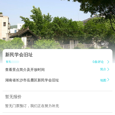


27
新民学会旧址
0条评论

暂无点评
查看景点简介及开放时间
简介


湖南省长沙市岳麓区新民学会旧址
地图
暂无报价
暂无门票预订，我们正在努力补充