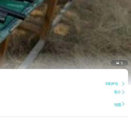

5
0条评论

简介


地图