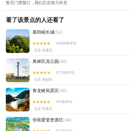
暂无门票预订，我们正在努力补充
看了该景点的人还看了
慕田峪长城
(5A)
14808条评论


北京·怀柔区
奥林匹克公园
(5A)
2178条评论


北京·朝阳区
青龙峡风景区
(4A)
283条评论


北京·怀柔区
张裕爱斐堡酒庄
(4A)