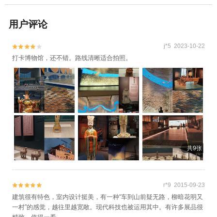
用户评论
j*5 2023-10-22


打卡博物馆，还不错。路线清晰适合拍照。
共9张
r*9 2015-09-23


建筑很有特色，室内设计挺美，有一种“车到山前疑无路，柳暗花明又
一村”的感觉，越往里越宽敞。现代科技也被运用其中。有许多展品很