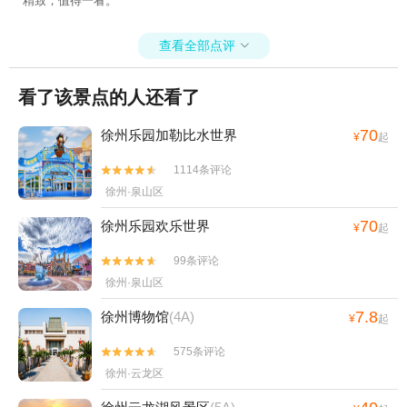
精致，值得一看。
查看全部点评

看了该景点的人还看了
70
徐州乐园加勒比水世界
¥
起
1114条评论


徐州·泉山区
70
徐州乐园欢乐世界
¥
起
99条评论


徐州·泉山区
7.8
徐州博物馆
(4A)
¥
起
575条评论


徐州·云龙区