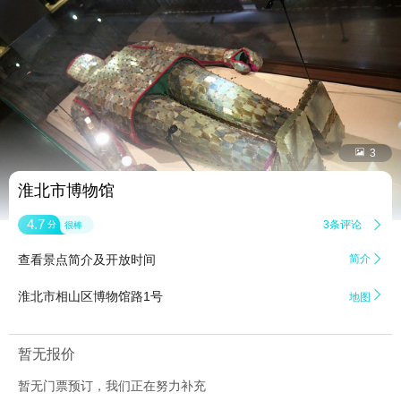


3
淮北市博物馆
4.7
3条评论

分
很棒
查看景点简介及开放时间
简介


淮北市相山区博物馆路1号
地图
暂无报价
暂无门票预订，我们正在努力补充