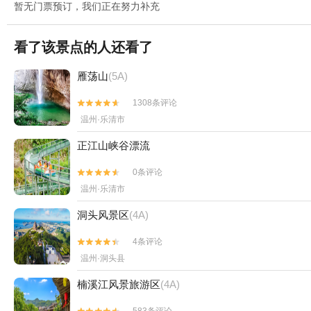
暂无门票预订，我们正在努力补充
看了该景点的人还看了
雁荡山
(5A)
1308条评论


温州·乐清市
正江山峡谷漂流
0条评论


温州·乐清市
洞头风景区
(4A)
4条评论


温州·洞头县
楠溪江风景旅游区
(4A)