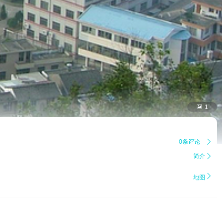

1
0条评论

简介


地图