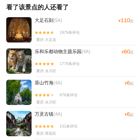
看了该景点的人还看了
110
大足石刻
(5A)
¥
起
1979条评论


重庆·大足县
60
乐和乐都动物主题乐园
(4A)
¥
起
1779条评论


重庆·永川区
6
茶山竹海
(4A)
¥
起
676条评论


重庆·永川区
6
万灵古镇
(4A)
¥
起
131条评论


重庆·荣昌区