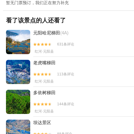
暂无门票预订，我们正在努力补充
看了该景点的人还看了
元阳哈尼梯田
(4A)
631条评论


红河·元阳县
老虎嘴梯田
113条评论


红河·元阳县
多依树梯田
144条评论


红河·元阳县
坝达景区