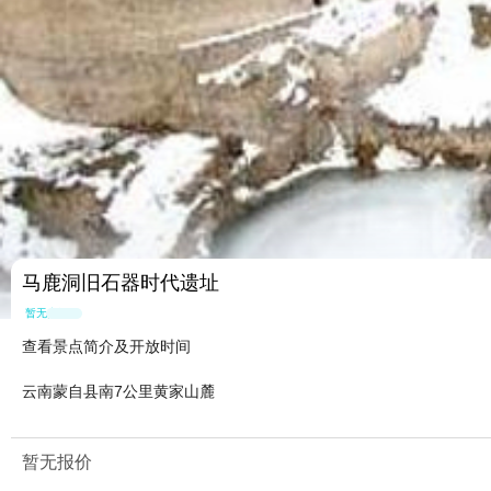
马鹿洞旧石器时代遗址
暂无点评
查看景点简介及开放时间
云南蒙自县南7公里黄家山麓
暂无报价