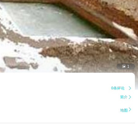

1
0条评论

简介


地图