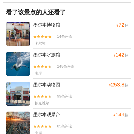
看了该景点的人还看了
72
墨尔本博物馆
¥
起
14条评论


卡尔敦
142
墨尔本水族馆
¥
起
248条评论


南岸
253.8
墨尔本动物园
¥
起
99条评论


帕克维尔
149
墨尔本观景台
¥
起
85条评论


南岸