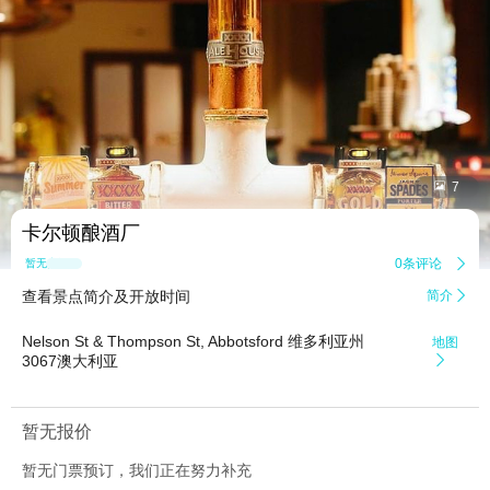


7
卡尔顿酿酒厂
0条评论

暂无点评
查看景点简介及开放时间
简介

Nelson St & Thompson St, Abbotsford 维多利亚州
地图
3067澳大利亚

暂无报价
暂无门票预订，我们正在努力补充