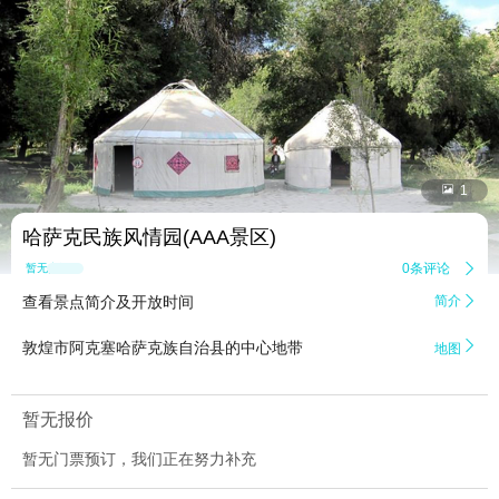


1
哈萨克民族风情园(AAA景区)
0条评论

暂无点评
查看景点简介及开放时间
简介


敦煌市阿克塞哈萨克族自治县的中心地带
地图
暂无报价
暂无门票预订，我们正在努力补充