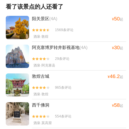
看了该景点的人还看了
50
阳关景区
(4A)
¥
起
1569条评论


酒泉·敦煌
30
阿克塞博罗转井影视基地
(4A)
¥
起
29条评论


酒泉·阿克塞县
46.2
敦煌古城
¥
起
965条评论


酒泉·敦煌
58
西千佛洞
¥
起
554条评论


酒泉·莫高窟