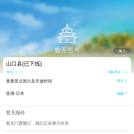


1
山口县(已下线)
0条评论

暂无点评
查看景点简介及开放时间
简介


亚洲-日本
地图
暂无报价
暂无门票预订，我们正在努力补充