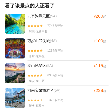
看了该景点的人还看了
280
九寨沟风景区
(5A)
¥
起
7747条评论


阿坝·九寨沟县
100
万岁山武侠城
(4A)
¥
起
1234条评论


开封·龙亭区
115
泰山风景区
(5A)
¥
起
6302条评论


泰安·泰山区
238
河南宝泉旅游区
(5A)
¥
起
1372条评论


新乡·辉县市