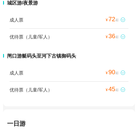
城区游/夜景游
72
成人票

¥
起
36
优待票（儿童/军人）

¥
起
闸口游艇码头至河下古镇御码头
90
成人票

¥
起
45
优待票（儿童/军人）

¥
起
一日游