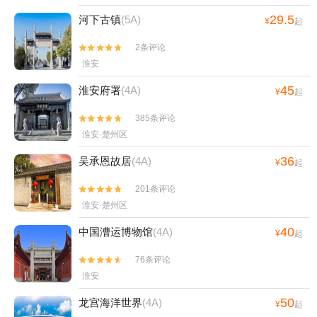
29.5
河下古镇
(5A)
¥
起
2条评论


淮安
45
淮安府署
(4A)
¥
起
385条评论


淮安·楚州区
36
吴承恩故居
(4A)
¥
起
201条评论


淮安·楚州区
40
中国漕运博物馆
(4A)
¥
起
76条评论


淮安
50
龙宫海洋世界
(4A)
¥
起