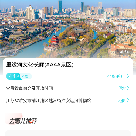


54
里运河文化长廊(AAAA景区)
4.4
44条评论

分
不错
查看景点简介及开放时间
简介


江苏省淮安市清江浦区越河街淮安运河博物馆
地图