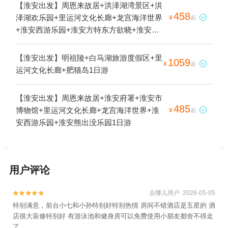
【淮安出发】周恩来故居+洪泽湖湾景区+洪
458
泽湖欢乐园+里运河文化长廊+龙宫海洋世界

¥
起
+淮安西游乐园+淮安方特东方欲晓+淮安熊
出没乐园+洪泽湖湿地+洪泽湖1日游
【淮安出发】明祖陵+白马湖旅游度假区+里
1059

¥
起
运河文化长廊+肥猫岛1日游
【淮安出发】周恩来故居+淮安府署+淮安市
485
博物馆+里运河文化长廊+龙宫海洋世界+淮

¥
起
安西游乐园+淮安熊出没乐园1日游
用户评论
去哪儿用户 2026-05-05


特别满意，前台小七和小孙特别好特别热情 房间不错酒店是五星的 酒
店很大装修特别好 有游泳池和健身房可以免费使用小朋友都舍不得走
了