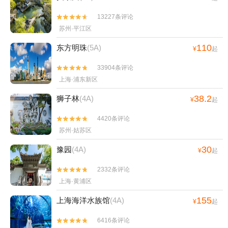
公园+苏州旺山九龙潭风景区+太湖游船快艇(石
公山码头)+生命奥秘博物馆+张家港双山高尔夫
13227条评论


球场+阳澄湖老许蟹庄+阳澄湖弘阳蟹庄+凤凰山
苏州·平江区
景区永庆寺+甪直圆晓果品种植采摘园+阳澄湖半
110
东方明珠
(5A)
¥
起
岛旅游度假区+比斯特苏州购物村+同里湖大饭店
+锦溪古镇游船+张家港保利大剧院+甪直忆江南
33904条评论


足浴+东方跆拳道馆（沧浪才智中心馆）+蒋巷生
上海·浦东新区
态园+太湖西山玄旸山庄+甪直儿童主题乐园+苏
38.2
狮子林
(4A)
州静思园酒店+太仓大剧院+甪直瑶盛陶艺
¥
起
DIY+张家港梦幻海洋王国+苏州太湖园博园+张
4420条评论


家港初见香草园+寒山寺钟楼+石湖风景区+周庄
苏州·姑苏区
江南堂客栈+周庄月上·古筝会馆+太湖雪蚕桑文
化园+白鹤寺+上方山森林动物世界+华谊兄弟电
30
豫园
(4A)
¥
起
影世界+苏州古旧书店(人民路店)+黎里古镇+张
2332条评论


家港萌宠动物园+平江路怪楼+苏州太湖湖滨国家
上海·黄浦区
湿地公园+华谊兄弟电影世界星光大道+开来茶馆
木渎评弹昆曲馆+寒山别院+苏州星空失恋博物馆
155
上海海洋水族馆
(4A)
¥
起
（山塘街店）+苏州湾嘉年华+张家港失恋博物馆
6416条评论


+苏州御窑金砖博物馆+天池山寂鉴寺+江村桥