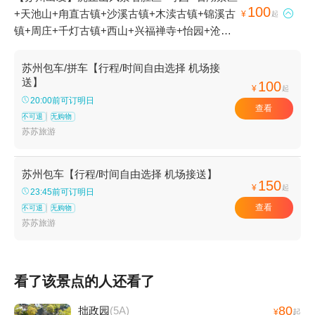
100
+天池山+甪直古镇+沙溪古镇+木渎古镇+锦溪古

¥
起
镇+周庄+千灯古镇+西山+兴福禅寺+怡园+沧浪
亭+阳澄湖莲花岛+枫桥景区+光福景区+沙家浜
风景区+阳澄湖+留园+尚湖风景区+阳澄湖疗养
苏州包车/拼车【行程/时间自由选择 机场接
院+林屋洞+苏州中国花卉植物园+西园寺+洞庭
送】
100
¥
起
东山+同里古镇+寒山寺+石公山+荷塘月色湿地
20:00前可订明日
查看
公园+静思园+穹窿山+太仓公园+光福古镇+枫桥
不可退
无购物
苑+枫桥古镇+周庄张厅+南湖园全福讲寺+罗星
苏苏旅游
洲+耦园+渔洋山景区+宝岩生态观光园+中国刺
绣艺术馆+白马涧龙池景区+蒋巷村+太仓玫瑰庄
苏州包车【行程/时间自由选择 机场接送】
园+重元寺+震泽古镇+凤凰山景区恬庄古街+旺
150
¥
起
23:45前可订明日
山风景区+亭林园+太仓牡丹园山庄+凤凰山景区
查看
不可退
无购物
河阳山歌馆+陆巷古村+苏州乐园四季恒温水乐园
苏苏旅游
+平江路历史街区+张家港凤凰山景区+梅李聚沙
园+香山景区+太仓艳阳农庄+震泽公园+虞山索
道+张家港市暨阳湖欢乐世界+雨花胜境+苏州上
看了该景点的人还看了
方山国家森林公园+太仓港+平江路历史街区+苏
州乐园森林水世界+尚湖游艇+苏州太湖国家湿地
80
拙政园
(5A)
¥
起