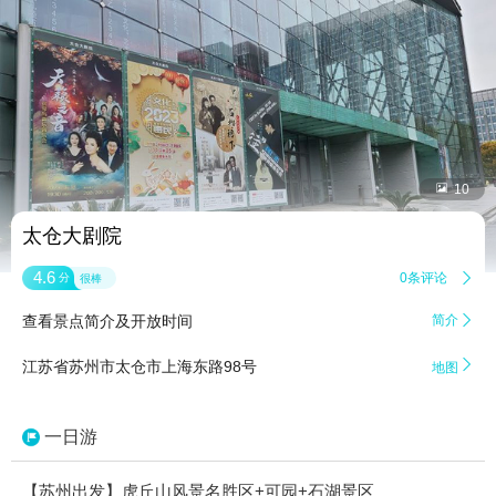


10
太仓大剧院
4.6
0条评论

分
很棒
查看景点简介及开放时间
简介


江苏省苏州市太仓市上海东路98号
地图
一日游
【苏州出发】虎丘山风景名胜区+可园+石湖景区