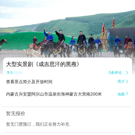


5
大型实景剧《成吉思汗的黑燾》
0条评论

暂无点评
查看景点简介及开放时间
简介


内蒙古兴安盟阿尔山市温泉街海神蒙古大营南200米
地图
暂无报价
暂无门票预订，我们正在努力补充