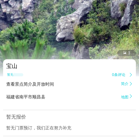


3
宝山
0条评论

暂无点评
查看景点简介及开放时间
简介


福建省南平市顺昌县
地图
暂无报价
暂无门票预订，我们正在努力补充