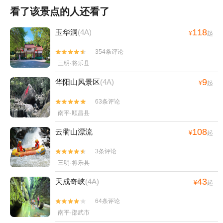
看了该景点的人还看了
118
玉华洞
(4A)
¥
起
354条评论


三明·将乐县
9
华阳山风景区
(4A)
¥
起
63条评论


南平·顺昌县
108
云衢山漂流
¥
起
3条评论


三明·将乐县
43
天成奇峡
(4A)
¥
起
64条评论


南平·邵武市