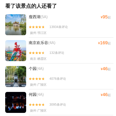
看了该景点的人还看了
95
瘦西湖
(5A)
¥
起
13934条评论


扬州·邗江区
169
南京欢乐谷
(4A)
¥
起
132条评论


南京·栖霞区
46
个园
(4A)
¥
起
4076条评论


扬州·广陵区
46
何园
(4A)
¥
起
3095条评论


扬州·广陵区