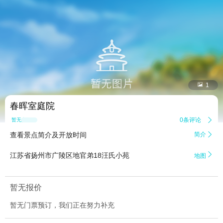


1
春晖室庭院
0条评论

暂无点评
查看景点简介及开放时间
简介


江苏省扬州市广陵区地官弟18汪氏小苑
地图
暂无报价
暂无门票预订，我们正在努力补充