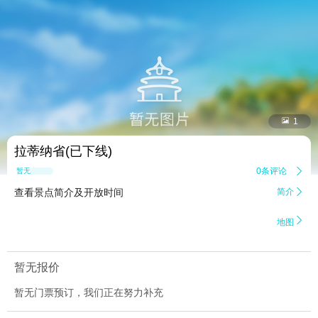


1
拉蒂纳省(已下线)
0条评论

暂无点评
查看景点简介及开放时间
简介


地图
暂无报价
暂无门票预订，我们正在努力补充