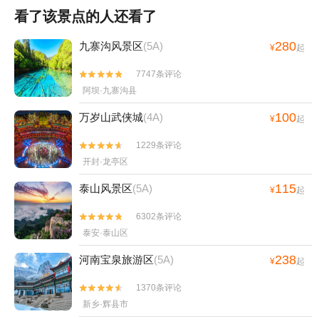
看了该景点的人还看了
280
九寨沟风景区
(5A)
¥
起
7747条评论


阿坝·九寨沟县
100
万岁山武侠城
(4A)
¥
起
1229条评论


开封·龙亭区
115
泰山风景区
(5A)
¥
起
6302条评论


泰安·泰山区
238
河南宝泉旅游区
(5A)
¥
起
1370条评论


新乡·辉县市