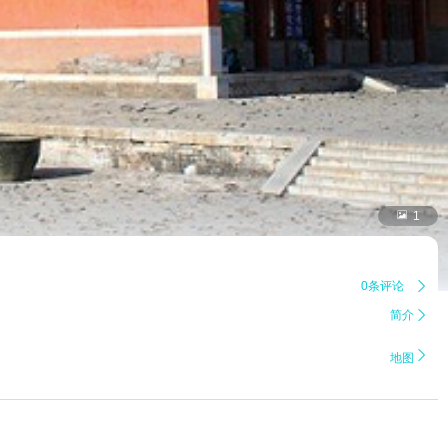

1
0条评论

简介


地图