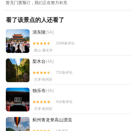
暂无门票预订，我们正在努力补充
看了该景点的人还看了
清东陵
(5A)
1598条评论


唐山·遵化市
梨木台
(4A)
733条评论


天津·蓟州区
独乐寺
(4A)
410条评论


天津·蓟州区
蓟州青龙脊高山漂流