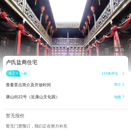


25
卢氏盐商住宅
4.2
124条评论

分
一般
查看景点简介及开放时间
简介


康山街22号（近康山文化园）
地图
暂无报价
暂无门票预订，我们正在努力补充