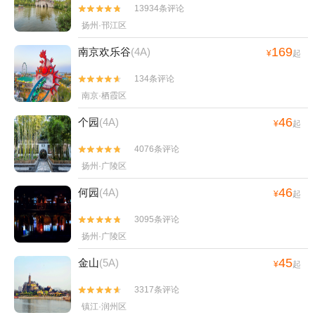
13934条评论


扬州·邗江区
169
南京欢乐谷
(4A)
¥
起
134条评论


南京·栖霞区
46
个园
(4A)
¥
起
4076条评论


扬州·广陵区
46
何园
(4A)
¥
起
3095条评论


扬州·广陵区
45
金山
(5A)
¥
起
3317条评论


镇江·润州区