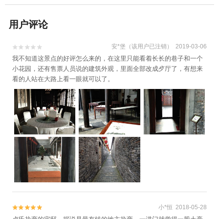
用户评论
安*堡（该用户已注销） 2019-03-06


我不知道这景点的好评怎么来的，在这里只能看着长长的巷子和一个
小花园，还有售票人员说的建筑外观，里面全部改成歺厅了，有想来
看的人站在大路上看一眼就可以了。
小*恒 2018-05-28

