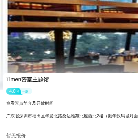
Timen密室主题馆
4.0
分
一般
查看景点简介及开放时间
广东省深圳市福田区华发北路桑达雅苑北座西北2楼（振华数码城对
暂无报价