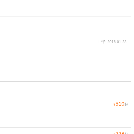
L*子 2016-01-28
510
¥
起
228