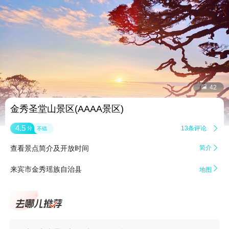


42
金秀圣堂山景区(AAAA景区)
4.5
13条评论

分
不错
查看景点简介及开放时间
简介


来宾市金秀瑶族自治县
地图