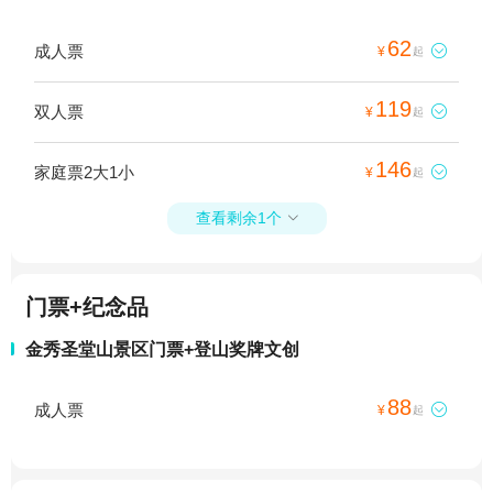
62
成人票

¥
起
119
双人票

¥
起
146
家庭票2大1小

¥
起
查看剩余1个

门票+纪念品
金秀圣堂山景区门票+登山奖牌文创
88
成人票

¥
起