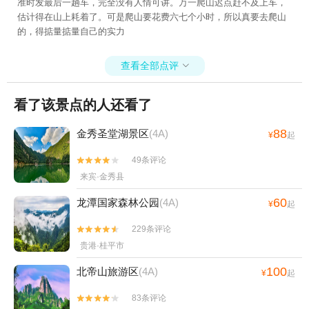
准时发最后一趟车，完全没有人情可讲。万一爬山迟点赶不及上车，
估计得在山上耗着了。可是爬山要花费六七个小时，所以真要去爬山
的，得掂量掂量自己的实力
查看全部点评

看了该景点的人还看了
88
金秀圣堂湖景区
(4A)
¥
起
49条评论


来宾·金秀县
60
龙潭国家森林公园
(4A)
¥
起
229条评论


贵港·桂平市
100
北帝山旅游区
(4A)
¥
起
83条评论

