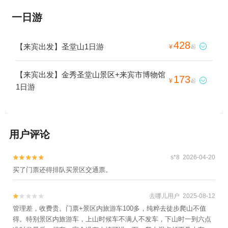
一日游
428
【来宾出发】圣堂山1日游

¥
起
【来宾出发】金秀圣堂山景区+来宾市博物馆
173

¥
起
1日游
用户评论
s*8 2026-04-20


买了门票还得排队买景区交通票。
去哪儿用户 2025-08-12


管理差，收费贵。门票+景区内旅游车100多，纯粹去徒步爬山不值
得。特别景区内旅游车，上山时候车不满人不发车，下山时一到六点