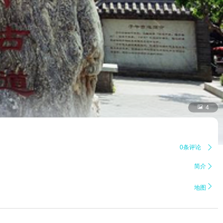

4
0条评论

简介


地图