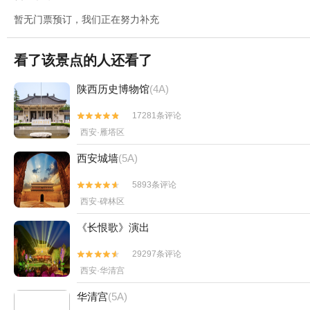
暂无门票预订，我们正在努力补充
看了该景点的人还看了
陕西历史博物馆
(4A)
17281条评论


西安·雁塔区
西安城墙
(5A)
5893条评论


西安·碑林区
《长恨歌》演出
29297条评论


西安·华清宫
华清宫
(5A)