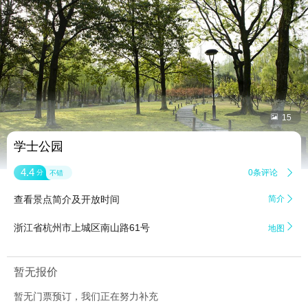


15
学士公园
4.4
0条评论

分
不错
查看景点简介及开放时间
简介


浙江省杭州市上城区南山路61号
地图
暂无报价
暂无门票预订，我们正在努力补充