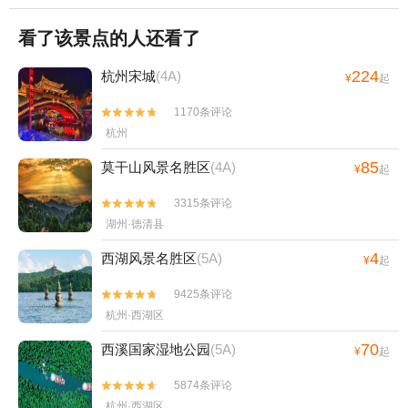
看了该景点的人还看了
224
杭州宋城
(4A)
¥
起
1170条评论


杭州
85
莫干山风景名胜区
(4A)
¥
起
3315条评论


湖州·德清县
4
西湖风景名胜区
(5A)
¥
起
9425条评论


杭州·西湖区
70
西溪国家湿地公园
(5A)
¥
起
5874条评论


杭州·西湖区