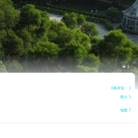

1
0条评论

简介


地图