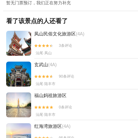
暂无门票预订，我们正在努力补充
看了该景点的人还看了
凤山民俗文化旅游区
(4A)
3条评论


汕尾·凤山
玄武山
(4A)
90条评论


汕尾·陆丰市
福山妈祖旅游区
0条评论


汕尾·陆丰市
红海湾旅游区
(4A)