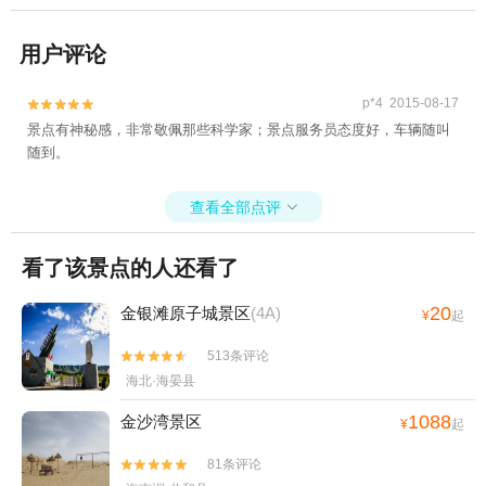
用户评论
p*4 2015-08-17


景点有神秘感，非常敬佩那些科学家；景点服务员态度好，车辆随叫
随到。
查看全部点评

看了该景点的人还看了
20
金银滩原子城景区
(4A)
¥
起
513条评论


海北·海晏县
1088
金沙湾景区
¥
起
81条评论

