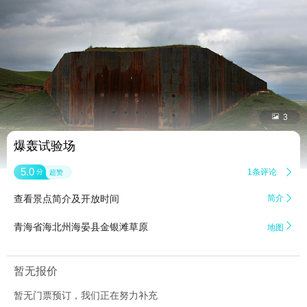


3
爆轰试验场
5.0
1条评论

分
超赞
查看景点简介及开放时间
简介


青海省海北州海晏县金银滩草原
地图
暂无报价
暂无门票预订，我们正在努力补充