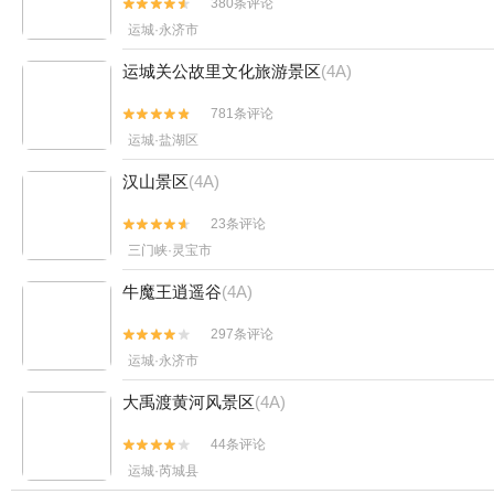
380条评论


运城·永济市
运城关公故里文化旅游景区
(4A)
781条评论


运城·盐湖区
汉山景区
(4A)
23条评论


三门峡·灵宝市
牛魔王逍遥谷
(4A)
297条评论


运城·永济市
大禹渡黄河风景区
(4A)
44条评论


运城·芮城县