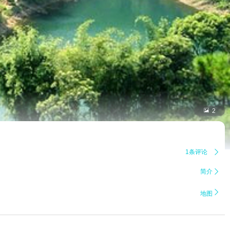

2
1条评论

简介


地图