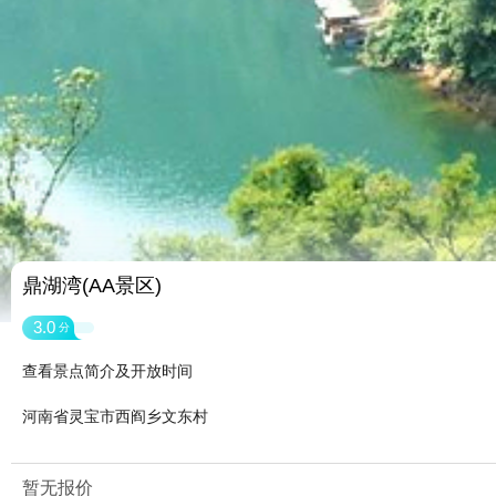
鼎湖湾(AA景区)
3.0
分
查看景点简介及开放时间
河南省灵宝市西阎乡文东村
暂无报价