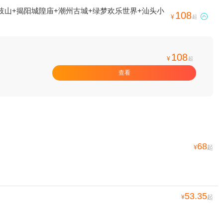
岐山+揭阳城隍庙+潮州古城+绿梦欢乐世界+汕头小
108

¥
起
108
¥
起
查看
68
¥
起
53.35
¥
起