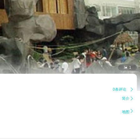

1
0条评论

简介


地图