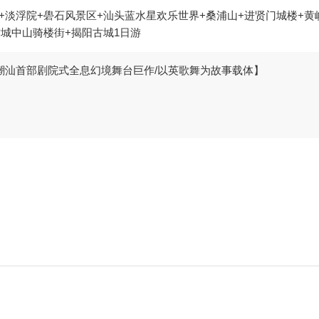
+淡浮院+礐石风景区+汕头蓝水星欢乐世界+桑浦山+进贤门城楼+黄
古城中山骑楼街+揭阳古城1日游
潮汕首部剧院式全息幻境舞台巨作/以英歌舞为故事载体】