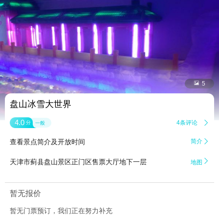


5
盘山冰雪大世界
4.0
4条评论

分
一般
查看景点简介及开放时间
简介


天津市蓟县盘山景区正门区售票大厅地下一层
地图
暂无报价
暂无门票预订，我们正在努力补充