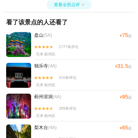
查看全部点评

看了该景点的人还看了
75
盘山
(5A)
¥
起
1777条评论


天津·蓟州区
31.5
独乐寺
(4A)
¥
起
410条评论


天津·蓟州区
95
蓟州溶洞
(4A)
¥
起
289条评论


天津·蓟州区
65
梨木台
(4A)
¥
起