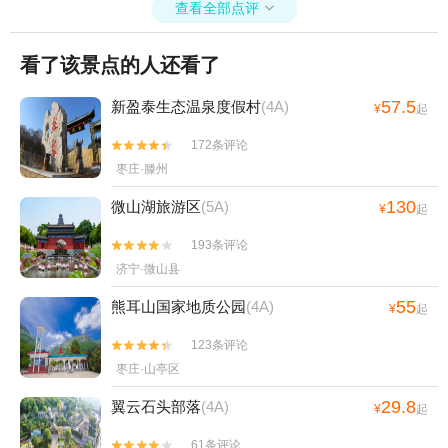
查看全部点评

看了该景点的人还看了
57.5
新盈泰生态温泉度假村
(4A)
¥
起
172条评论


枣庄·滕州
130
微山湖旅游区
(5A)
¥
起
193条评论


济宁·微山县
55
熊耳山国家地质公园
(4A)
¥
起
123条评论


枣庄·山亭区
29.8
翼云石头部落
(4A)
¥
起
61条评论

