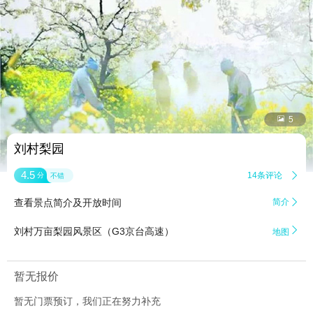


5
刘村梨园
4.5
14条评论

分
不错
查看景点简介及开放时间
简介


刘村万亩梨园风景区（G3京台高速）
地图
暂无报价
暂无门票预订，我们正在努力补充