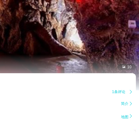

10
1条评论

简介


地图