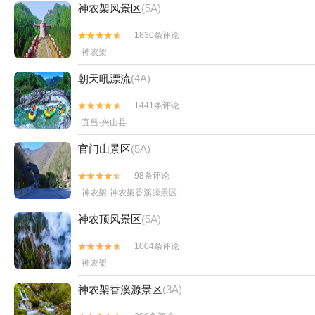
神农架风景区
(5A)
1830条评论


神农架
朝天吼漂流
(4A)
1441条评论


宜昌·兴山县
官门山景区
(5A)
98条评论


神农架·神农架香溪源景区
神农顶风景区
(5A)
1004条评论


神农架
神农架香溪源景区
(3A)