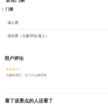
景点门票
门票
成人票
优待票（儿童/学生/老人）
用户评论


坑爹的地方，去了什么都没有
看了该景点的人还看了