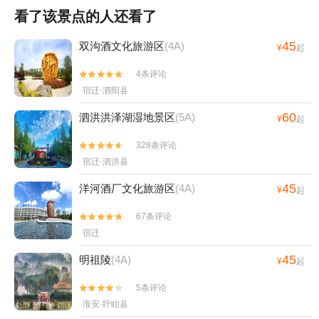
看了该景点的人还看了
45
双沟酒文化旅游区
(4A)
¥
起
4条评论


宿迁·泗阳县
60
泗洪洪泽湖湿地景区
(5A)
¥
起
328条评论


宿迁·泗洪县
45
洋河酒厂文化旅游区
(4A)
¥
起
67条评论


宿迁
45
明祖陵
(4A)
¥
起
5条评论


淮安·盱眙县