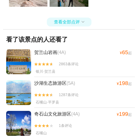
查看全部点评

看了该景点的人还看了
65
贺兰山岩画
(4A)
¥
起
2863条评论


银川·贺兰县
198
沙湖生态旅游区
(5A)
¥
起
1287条评论


石嘴山·平罗县
199
奇石山文化旅游区
(4A)
¥
起
1条评论


石嘴山