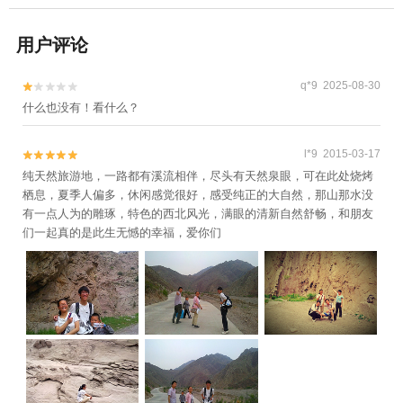
用户评论
q*9 2025-08-30


什么也没有！看什么？
l*9 2015-03-17


纯天然旅游地，一路都有溪流相伴，尽头有天然泉眼，可在此处烧烤
栖息，夏季人偏多，休闲感觉很好，感受纯正的大自然，那山那水没
有一点人为的雕琢，特色的西北风光，满眼的清新自然舒畅，和朋友
们一起真的是此生无憾的幸福，爱你们