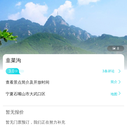


8
韭菜沟
3.0
3条评论

分
查看景点简介及开放时间
简介


宁夏石嘴山市大武口区
地图
暂无报价
暂无门票预订，我们正在努力补充