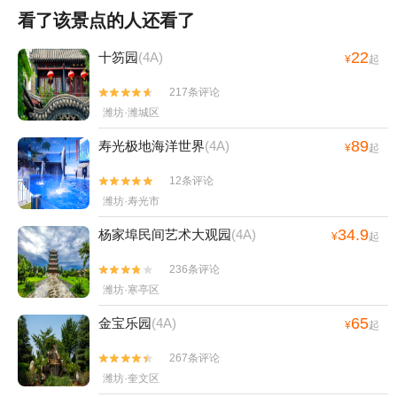
看了该景点的人还看了
22
十笏园
(4A)
¥
起
217条评论


潍坊·潍城区
89
寿光极地海洋世界
(4A)
¥
起
12条评论


潍坊·寿光市
34.9
杨家埠民间艺术大观园
(4A)
¥
起
236条评论


潍坊·寒亭区
65
金宝乐园
(4A)
¥
起
267条评论


潍坊·奎文区