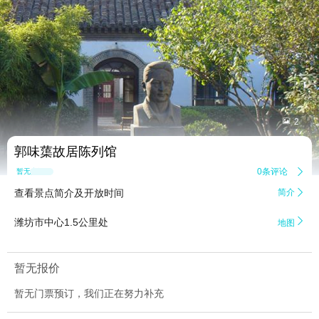


2
郭味蕖故居陈列馆
0条评论

暂无点评
查看景点简介及开放时间
简介


潍坊市中心1.5公里处
地图
暂无报价
暂无门票预订，我们正在努力补充