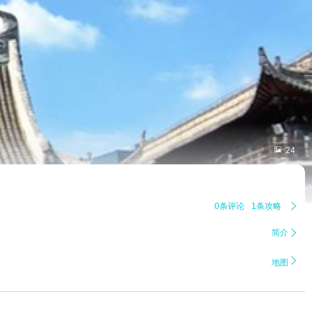

24
0条评论
1条攻略

简介


地图