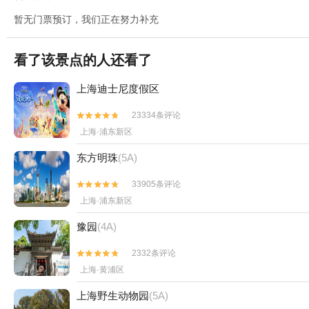
暂无门票预订，我们正在努力补充
看了该景点的人还看了
上海迪士尼度假区
23334条评论


上海·浦东新区
东方明珠
(5A)
33905条评论


上海·浦东新区
豫园
(4A)
2332条评论


上海·黄浦区
上海野生动物园
(5A)