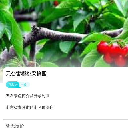
无公害樱桃采摘园
4.0
分
一般
查看景点简介及开放时间
山东省青岛市崂山区周哥庄
暂无报价