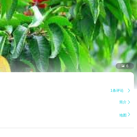

6
1条评论

简介


地图