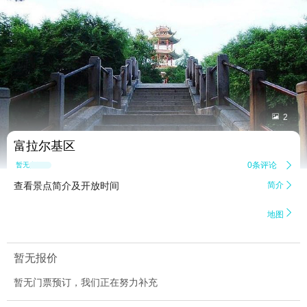


2
富拉尔基区
0条评论

暂无点评
查看景点简介及开放时间
简介


地图
暂无报价
暂无门票预订，我们正在努力补充