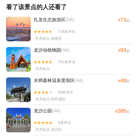
看了该景点的人还看了
73
扎龙生态旅游区
(5A)
¥
起
728条评论


齐齐哈尔·铁锋区
93
龙沙动植物园
(4A)
¥
起
291条评论


齐齐哈尔
49
水师森林温泉度假区
(4A)
¥
起
58条评论


齐齐哈尔·昂昂溪区
285
龙沙公园
(4A)
¥
起
5条评论


齐齐哈尔·龙沙区