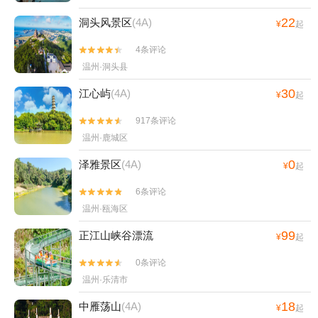
22
洞头风景区
(4A)
¥
起
4条评论


温州·洞头县
30
江心屿
(4A)
¥
起
917条评论


温州·鹿城区
0
泽雅景区
(4A)
¥
起
6条评论


温州·瓯海区
99
正江山峡谷漂流
¥
起
0条评论


温州·乐清市
18
中雁荡山
(4A)
¥
起