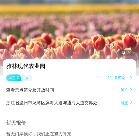


30
雅林现代农业园
4.2
111条评论

分
一般
查看景点简介及开放时间
简介


浙江省温州市龙湾区滨海大道与通海大道交界处
地图
暂无报价
暂无门票预订，我们正在努力补充