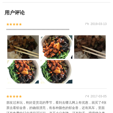
用户评论
l*h 2019-03-13


**************************************************
i*4 2017-03-05


朋友过来玩，刚好是赏花的季节，看到去哪儿网上有优惠，就买了4张
票去看郁金香，的确很漂亮，有各种颜色的郁金香，还有风车，里面