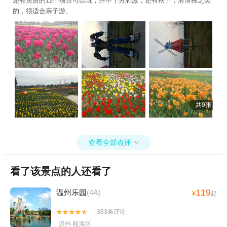
还有免费的12个项目可以玩，并不十分刺激，还有秋千，滑滑梯之类
的，很适合亲子游。
共9张
查看全部点评

看了该景点的人还看了
119
温州乐园
(4A)
¥
起
383条评论


温州·瓯海区