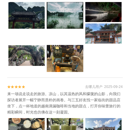
去哪儿用户 2025-09-24


来一场说走说走的旅游。凉山，以其温热的风和朦胧的山影，向我们
探访者展开一幅宁静而质朴的画卷。与三五好友找一家临街的甜品店
坐下，点一杯地道的越南滴漏咖啡和当地的甜点，打开你味蕾旅行的
精彩瞬间，时光也仿佛在这一刻凝固。