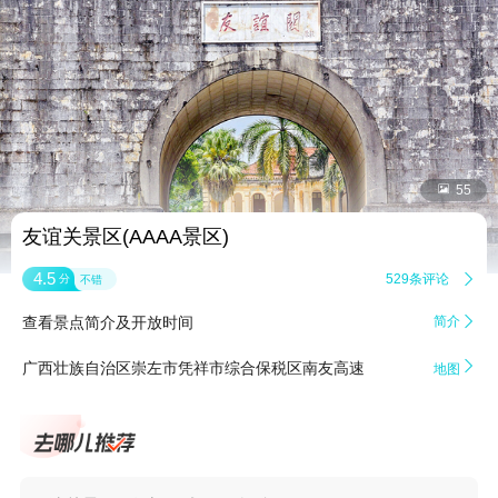


55
友谊关景区(AAAA景区)
4.5
529条评论

分
不错
查看景点简介及开放时间
简介


广西壮族自治区崇左市凭祥市综合保税区南友高速
地图