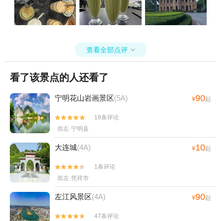
查看全部点评

看了该景点的人还看了
90
宁明花山岩画景区
(5A)
¥
起
18条评论


崇左·宁明县
10
大连城
(4A)
¥
起
1条评论


崇左·凭祥市
90
左江风景区
(4A)
¥
起
47条评论

