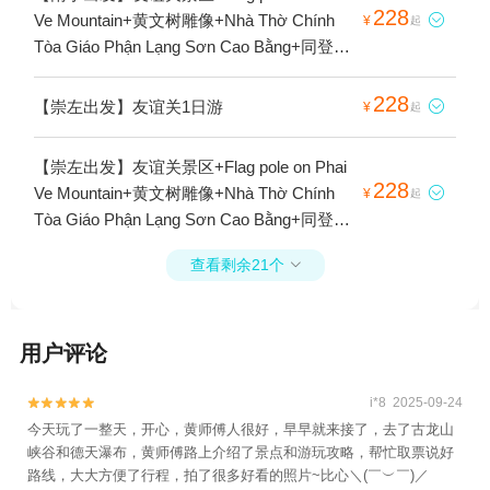
228
Ve Mountain+黄文树雕像+Nhà Thờ Chính

¥
起
Tòa Giáo Phận Lạng Sơn Cao Bằng+同登寺
1日游
228
【崇左出发】友谊关1日游

¥
起
【崇左出发】友谊关景区+Flag pole on Phai
228
Ve Mountain+黄文树雕像+Nhà Thờ Chính

¥
起
Tòa Giáo Phận Lạng Sơn Cao Bằng+同登母
庙+法式楼1日游
查看剩余21个

用户评论
i*8 2025-09-24


今天玩了一整天，开心，黄师傅人很好，早早就来接了，去了古龙山
峡谷和德天瀑布，黄师傅路上介绍了景点和游玩攻略，帮忙取票说好
路线，大大方便了行程，拍了很多好看的照片~比心＼(￣︶￣)／