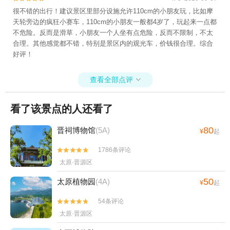
很不错的出行！建议景区里部分设施允许110cm的小朋友玩，比如摩
天轮旁边的疯狂小赛车，110cm的小朋友一般都4岁了，玩起来一点都
不危险。反而是滑草，小朋友一个人坐有点危险，反而不限制，不太
合理。其他感觉都不错，特别是景区内的观光车，价钱很合理。综合
好评！
查看全部点评

看了该景点的人还看了
80
晋祠博物馆
(5A)
¥
起
1786条评论


太原·晋源区
50
太原植物园
(4A)
¥
起
54条评论


太原·晋源区