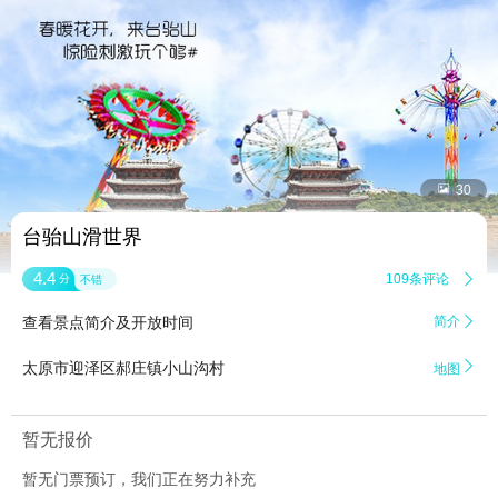


30
台骀山滑世界
4.4
109条评论

分
不错
查看景点简介及开放时间
简介


太原市迎泽区郝庄镇小山沟村
地图
暂无报价
暂无门票预订，我们正在努力补充