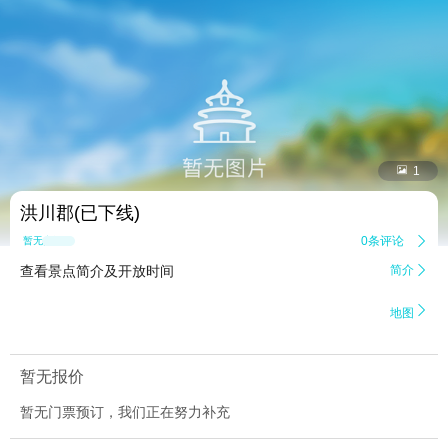


1
洪川郡(已下线)
0条评论

暂无点评
查看景点简介及开放时间
简介


地图
暂无报价
暂无门票预订，我们正在努力补充