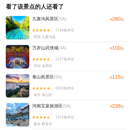
看了该景点的人还看了
280
九寨沟风景区
(5A)
¥
起
7749条评论


阿坝·九寨沟县
100
万岁山武侠城
(4A)
¥
起
1237条评论


开封·龙亭区
115
泰山风景区
(5A)
¥
起
6302条评论


泰安·泰山区
238
河南宝泉旅游区
(5A)
¥
起
1374条评论


新乡·辉县市