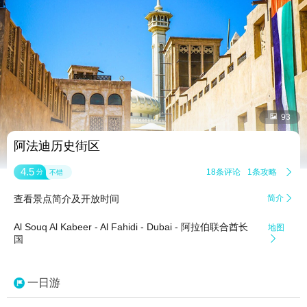


93
阿法迪历史街区
4.5
18条评论
1条攻略

分
不错
查看景点简介及开放时间
简介

Al Souq Al Kabeer - Al Fahidi - Dubai - 阿拉伯联合酋长
地图
国

一日游