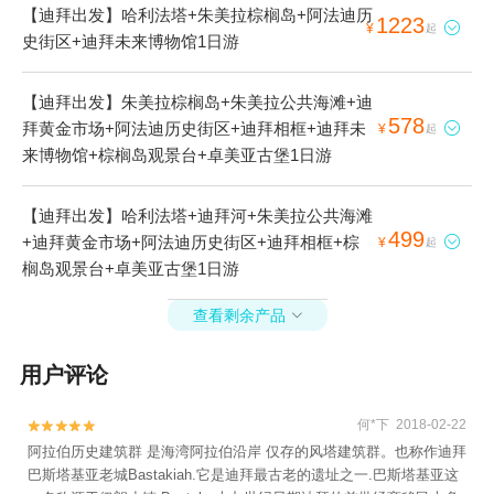
【迪拜出发】哈利法塔+朱美拉棕榈岛+阿法迪历
1223

¥
起
史街区+迪拜未来博物馆1日游
【迪拜出发】朱美拉棕榈岛+朱美拉公共海滩+迪
578
拜黄金市场+阿法迪历史街区+迪拜相框+迪拜未

¥
起
来博物馆+棕榈岛观景台+卓美亚古堡1日游
【迪拜出发】哈利法塔+迪拜河+朱美拉公共海滩
499
+迪拜黄金市场+阿法迪历史街区+迪拜相框+棕

¥
起
榈岛观景台+卓美亚古堡1日游
查看剩余产品

用户评论
何*下 2018-02-22


阿拉伯历史建筑群 是海湾阿拉伯沿岸 仅存的风塔建筑群。也称作迪拜
巴斯塔基亚老城Bastakiah.它是迪拜最古老的遗址之一.巴斯塔基亚这