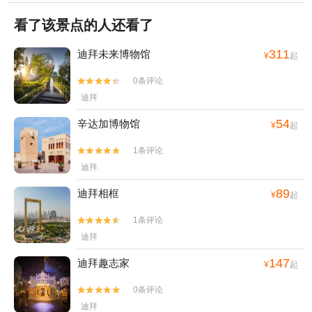
看了该景点的人还看了
311
迪拜未来博物馆
¥
起
0条评论


迪拜
54
辛达加博物馆
¥
起
1条评论


迪拜
89
迪拜相框
¥
起
1条评论


迪拜
147
迪拜趣志家
¥
起
0条评论


迪拜