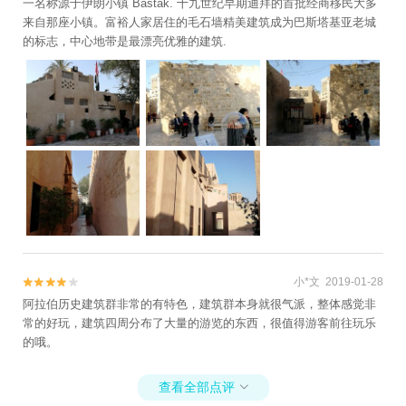
一名称源于伊朗小镇 Bastak. 十九世纪早期迪拜的首批经商移民大多
来自那座小镇。富裕人家居住的毛石墙精美建筑成为巴斯塔基亚老城
的标志，中心地带是最漂亮优雅的建筑.
小*文 2019-01-28


阿拉伯历史建筑群非常的有特色，建筑群本身就很气派，整体感觉非
常的好玩，建筑四周分布了大量的游览的东西，很值得游客前往玩乐
的哦。
查看全部点评
