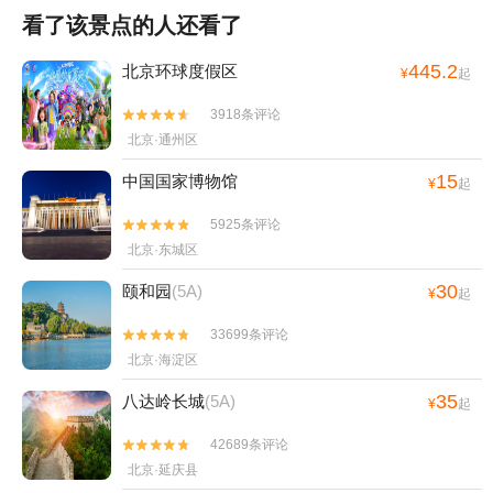
看了该景点的人还看了
445.2
北京环球度假区
¥
起
3918条评论


北京·通州区
15
中国国家博物馆
¥
起
5925条评论


北京·东城区
30
颐和园
(5A)
¥
起
33699条评论


北京·海淀区
35
八达岭长城
(5A)
¥
起
42689条评论


北京·延庆县